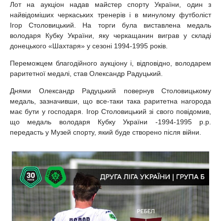
Лот на аукціон надав майстер спорту України, один з
найвідоміших черкаських тренерів і в минулому футболіст
Ігор Столовицький. На торги була виставлена медаль
володаря Кубку України, яку черкащанин виграв у складі
донецького «Шахтаря» у сезоні 1994-1995 років.
Переможцем благодійного аукціону і, відповідно, володарем
раритетної медалі, став Олександр Радуцький.
Днями Олександр Радуцький повернув Столовицькому
медаль, зазначивши, що все-таки така раритетна нагорода
має бути у господаря. Ігор Столовицький зі свого повідомив,
що медаль володаря Кубку України -1994-1995 р.р.
передасть у Музей спорту, який буде створено після війни.