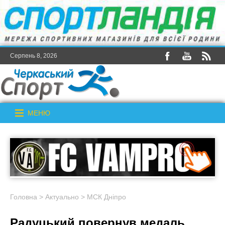
Серпень 8, 2026
МЕНЮ
Головна
>
Актуально
>
МСК Дніпро
Радуцький повернув медаль