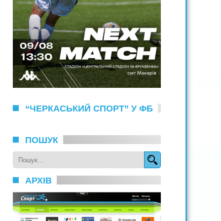
“ЧЕРКАСЬКИЙ СПОРТ” У ФБ
ПОШУК
АРХІВ