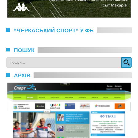
“ЧЕРКАСЬКИЙ СПОРТ” У ФБ
ПОШУК
АРХІВ