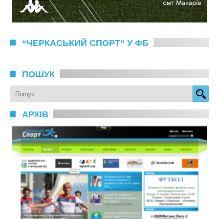
“ЧЕРКАСЬКИЙ СПОРТ” У ФБ
ПОШУК
АРХІВ