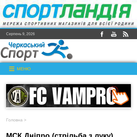
Серпень 9, 2026
МЕНЮ
Головна
>
МСК Дніпро (стрільба з луку)