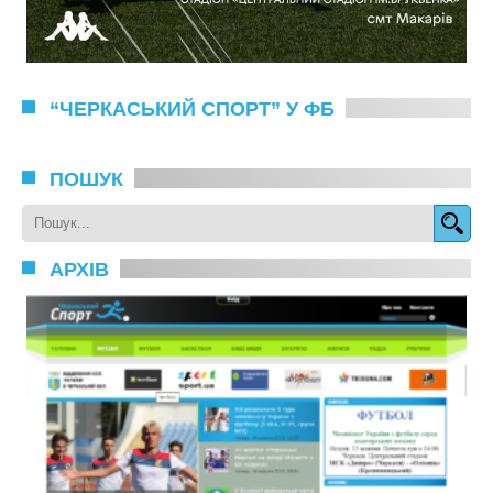
“ЧЕРКАСЬКИЙ СПОРТ” У ФБ
ПОШУК
АРХІВ