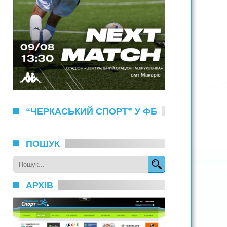
“ЧЕРКАСЬКИЙ СПОРТ” У ФБ
ПОШУК
АРХІВ