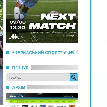
“ЧЕРКАСЬКИЙ СПОРТ” У ФБ
ПОШУК
АРХІВ