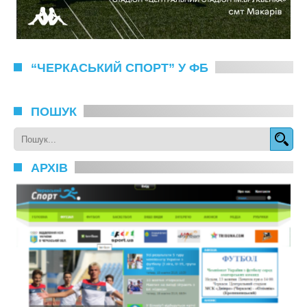
“ЧЕРКАСЬКИЙ СПОРТ” У ФБ
ПОШУК
АРХІВ