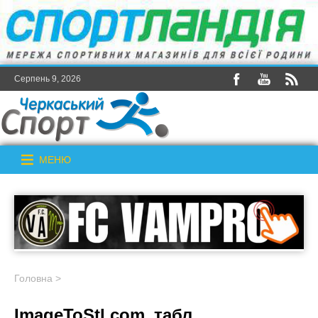
Серпень 9, 2026
МЕНЮ
Головна
>
ImageToStl.com_табл