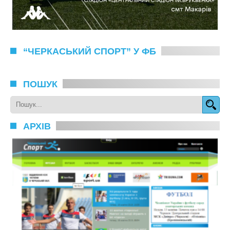
“ЧЕРКАСЬКИЙ СПОРТ” У ФБ
ПОШУК
АРХІВ