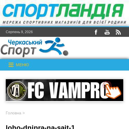
Серпень 9, 2026
МЕНЮ
Головна
>
loho-dnipra-na-sait-1