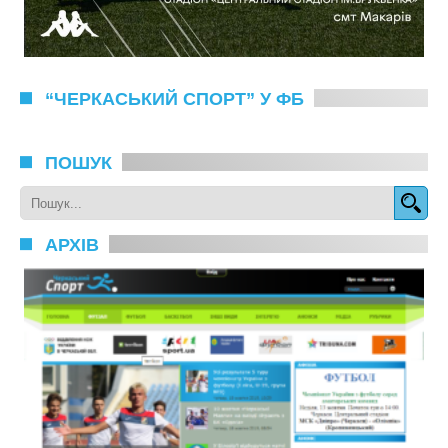
“ЧЕРКАСЬКИЙ СПОРТ” У ФБ
ПОШУК
АРХІВ