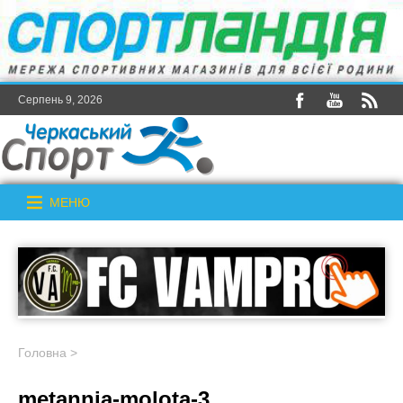
Серпень 9, 2026
МЕНЮ
Головна
>
metannia-molota-3