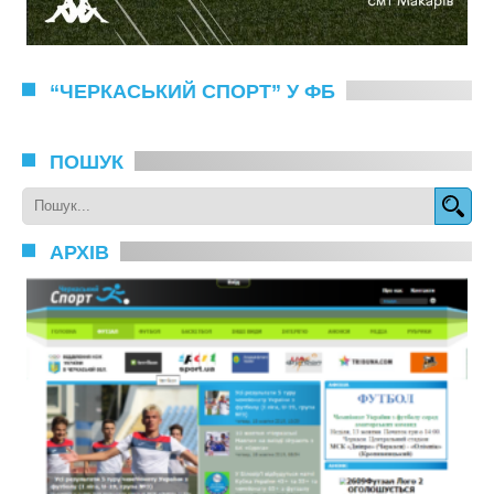
“ЧЕРКАСЬКИЙ СПОРТ” У ФБ
ПОШУК
АРХІВ