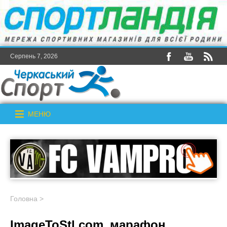
Серпень 7, 2026
МЕНЮ
Головна
>
ImageToStl.com_марафон