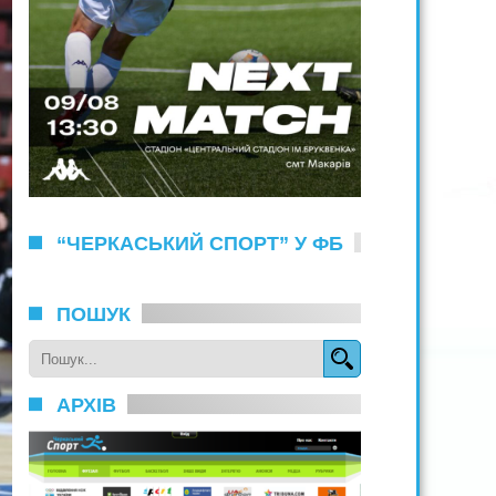
“ЧЕРКАСЬКИЙ СПОРТ” У ФБ
ПОШУК
АРХІВ