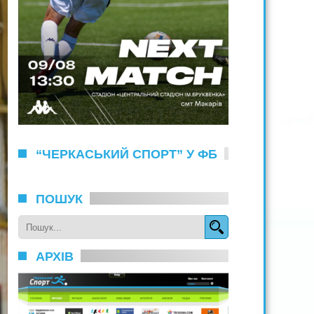
“ЧЕРКАСЬКИЙ СПОРТ” У ФБ
ПОШУК
АРХІВ