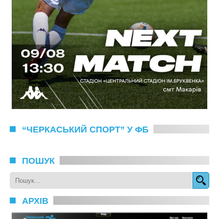
“ЧЕРКАСЬКИЙ СПОРТ” У ФБ
ПОШУК
АРХІВ