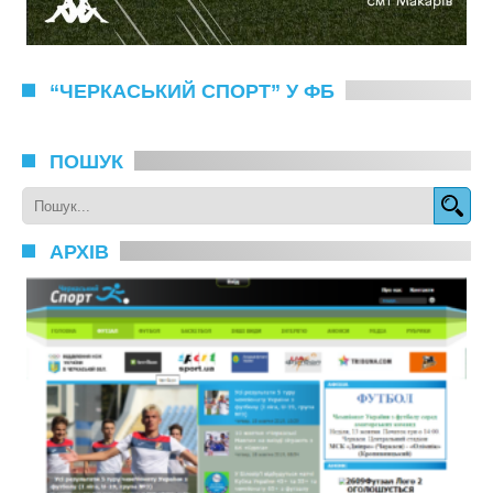
“ЧЕРКАСЬКИЙ СПОРТ” У ФБ
ПОШУК
АРХІВ