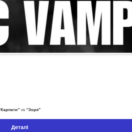
“Карпати”
vs
“Зоря”
Деталі