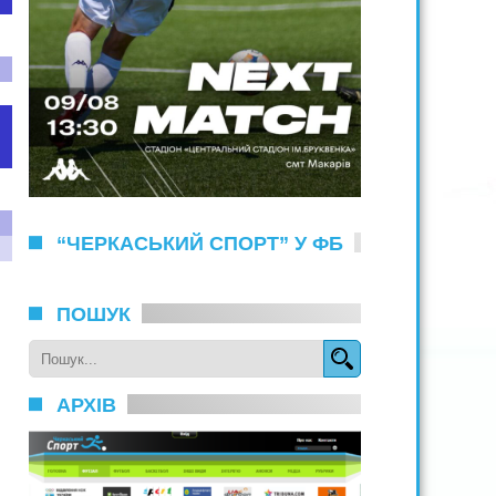
“ЧЕРКАСЬКИЙ СПОРТ” У ФБ
ПОШУК
АРХІВ