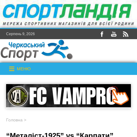
Серпень 9, 2026
МЕНЮ
Головна
>
“Металіст-1925” vs “Карпати”