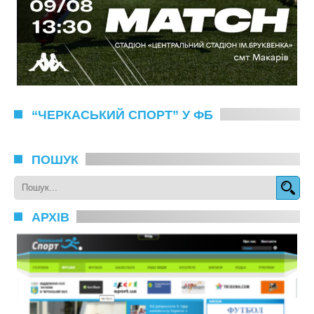
“ЧЕРКАСЬКИЙ СПОРТ” У ФБ
ПОШУК
АРХІВ