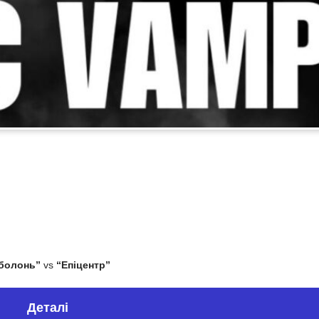
болонь”
vs
“Епіцентр”
Деталі