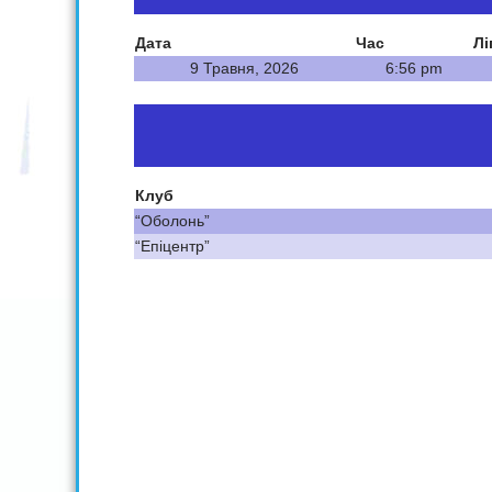
Дата
Час
Лі
9 Травня, 2026
6:56 pm
Клуб
“Оболонь”
“Епіцентр”