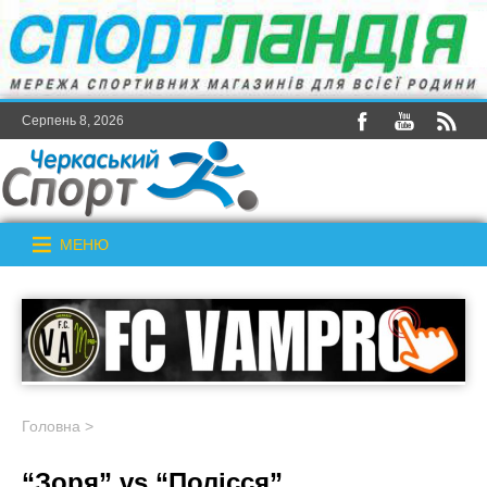
Серпень 8, 2026
МЕНЮ
Головна
>
“Зоря” vs “Полісся”