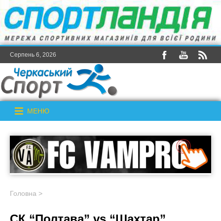
Серпень 6, 2026
МЕНЮ
Головна
>
СК “Полтава” vs “Шахтар”