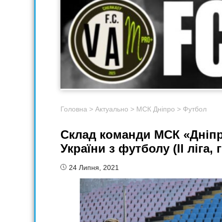
Головна
>
Актуально
>
МСК Дніпро
>
Футбол
Склад команди МСК «Дніпро
України з футболу (II ліга, 
24 Липня, 2021