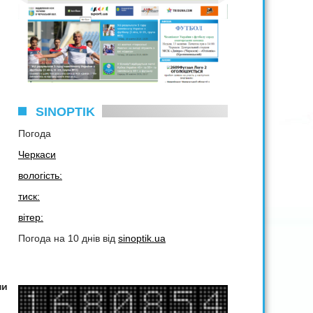
SINOPTIK
Погода
Черкаси
вологість:
тиск:
вітер:
Погода на 10 днів від
sinoptik.ua
пи