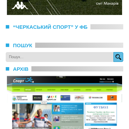
“ЧЕРКАСЬКИЙ СПОРТ” У ФБ
ПОШУК
АРХІВ