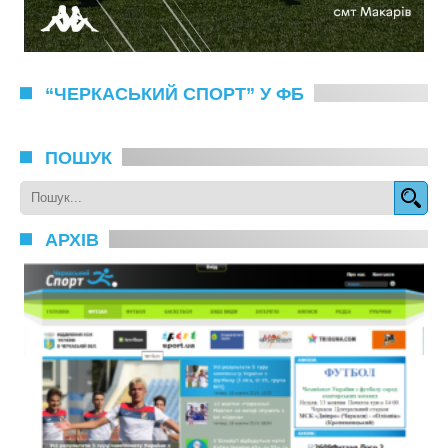
“ЧЕРКАСЬКИЙ СПОРТ” У ФБ
ПОШУК
АРХІВ