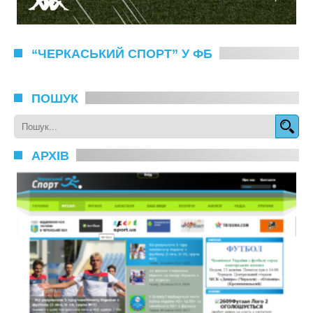
“ЧЕРКАСЬКИЙ СПОРТ” У ФБ
ПОШУК
АРХІВ