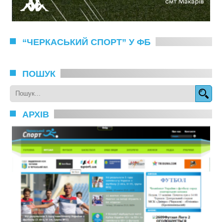
“ЧЕРКАСЬКИЙ СПОРТ” У ФБ
ПОШУК
АРХІВ