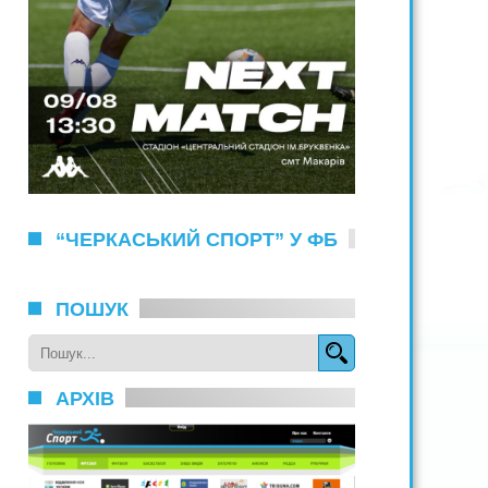
“ЧЕРКАСЬКИЙ СПОРТ” У ФБ
ПОШУК
АРХІВ