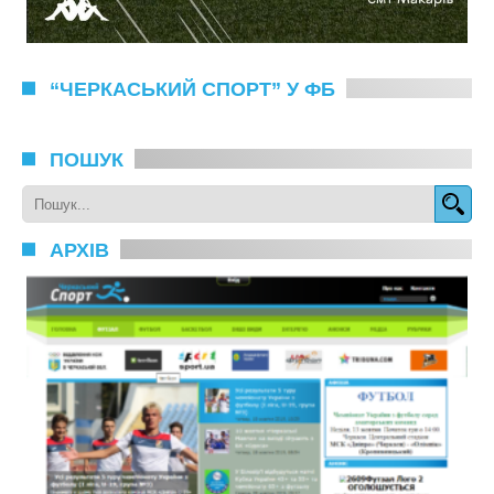
“ЧЕРКАСЬКИЙ СПОРТ” У ФБ
ПОШУК
АРХІВ