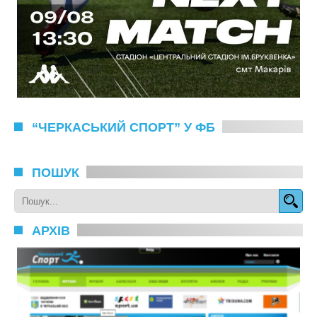
“ЧЕРКАСЬКИЙ СПОРТ” У ФБ
ПОШУК
АРХІВ