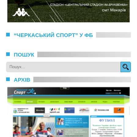
“ЧЕРКАСЬКИЙ СПОРТ” У ФБ
ПОШУК
АРХІВ