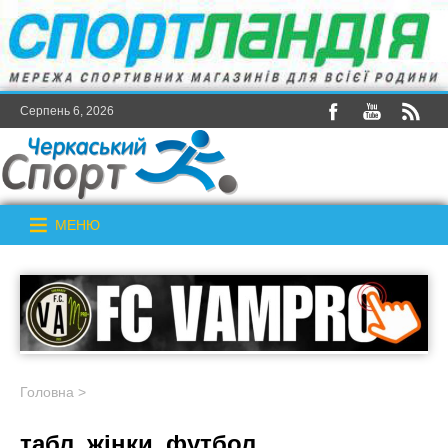
Серпень 6, 2026
МЕНЮ
Головна
>
табл_жінки_футбол