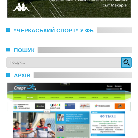
“ЧЕРКАСЬКИЙ СПОРТ” У ФБ
ПОШУК
АРХІВ