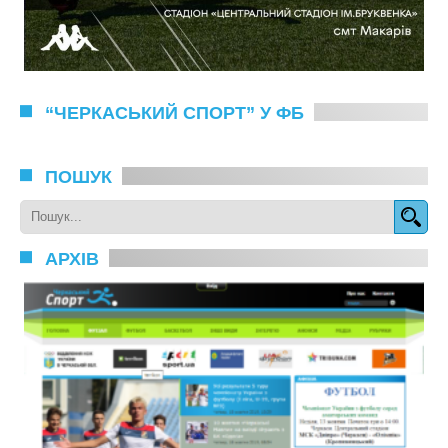
“ЧЕРКАСЬКИЙ СПОРТ” У ФБ
ПОШУК
АРХІВ