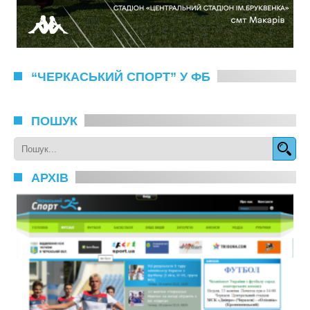
“ЧЕРКАСЬКИЙ СПОРТ” У ФБ
ПОШУК
АРХІВ