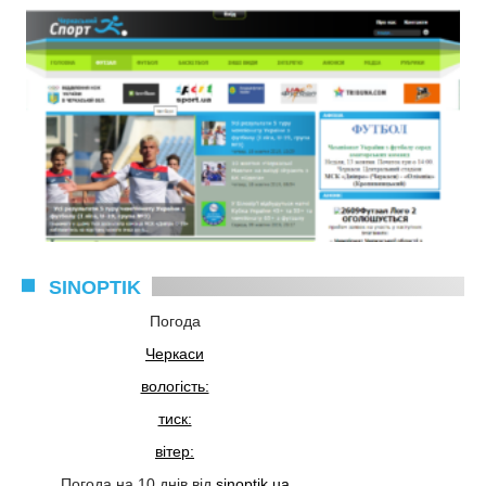
SINOPTIK
Погода
Черкаси
вологість:
тиск:
вітер:
Погода на 10 днів від
sinoptik.ua