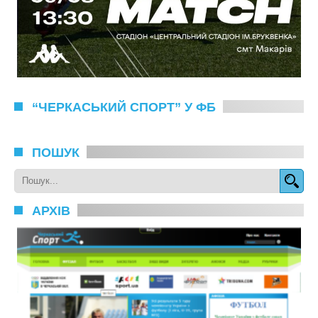
“ЧЕРКАСЬКИЙ СПОРТ” У ФБ
ПОШУК
АРХІВ