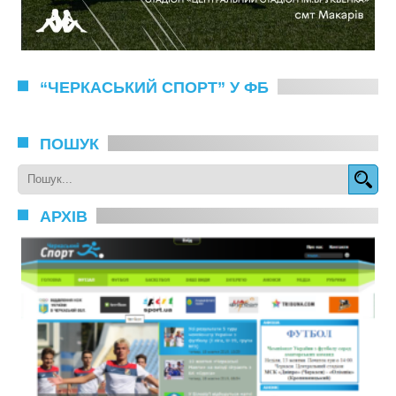
“ЧЕРКАСЬКИЙ СПОРТ” У ФБ
ПОШУК
АРХІВ