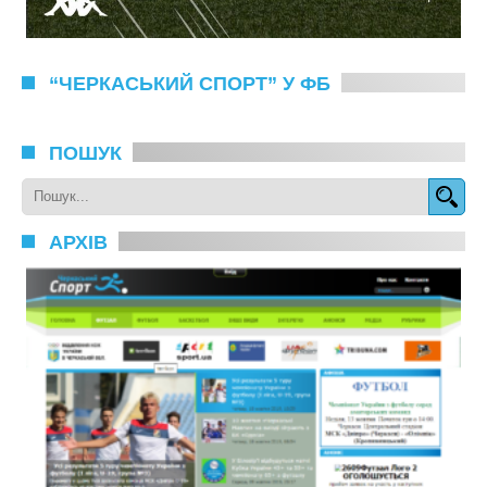
“ЧЕРКАСЬКИЙ СПОРТ” У ФБ
ПОШУК
АРХІВ