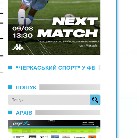
“ЧЕРКАСЬКИЙ СПОРТ” У ФБ
ПОШУК
АРХІВ