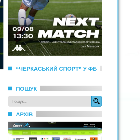
“ЧЕРКАСЬКИЙ СПОРТ” У ФБ
ПОШУК
АРХІВ