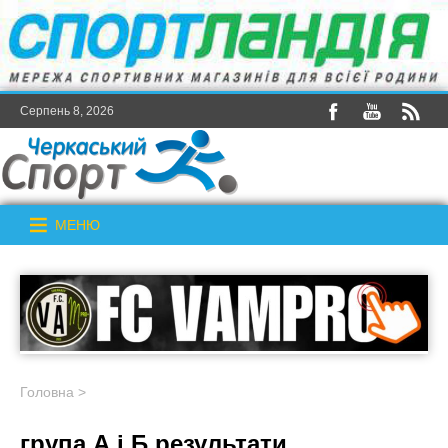
Серпень 8, 2026
МЕНЮ
Головна
>
група А і Б результати