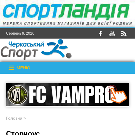
Серпень 9, 2026
МЕНЮ
Головна
>
Сторчоус