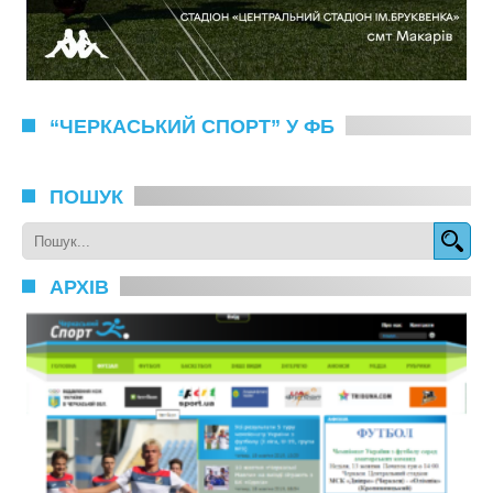
“ЧЕРКАСЬКИЙ СПОРТ” У ФБ
ПОШУК
АРХІВ