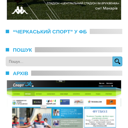
“ЧЕРКАСЬКИЙ СПОРТ” У ФБ
ПОШУК
АРХІВ