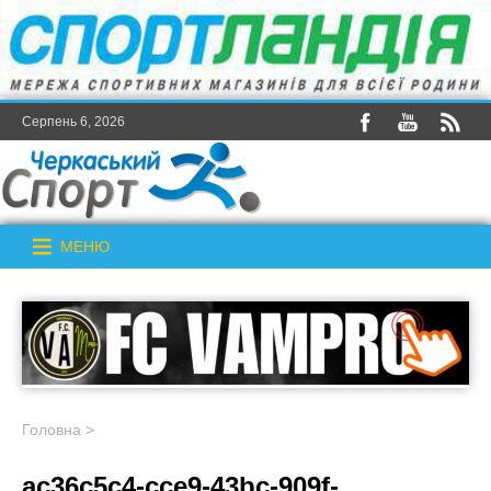
Серпень 6, 2026
МЕНЮ
Головна
>
ac36c5c4-cce9-43bc-909f-