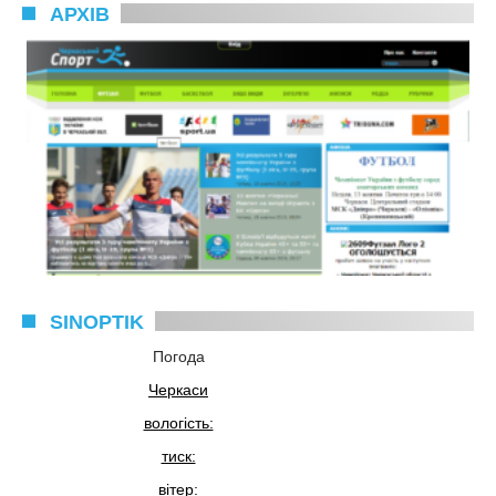
АРХІВ
SINOPTIK
Погода
Черкаси
вологість:
тиск:
вітер: