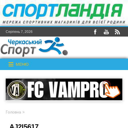
Серпень 7, 2026
МЕНЮ
Головна
>
_AJ2I5617