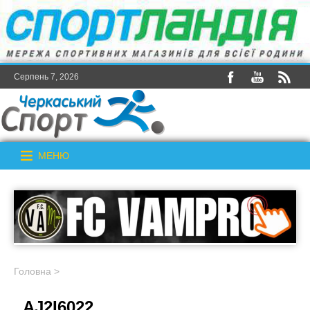
Серпень 7, 2026
МЕНЮ
Головна
>
_AJ2I6022