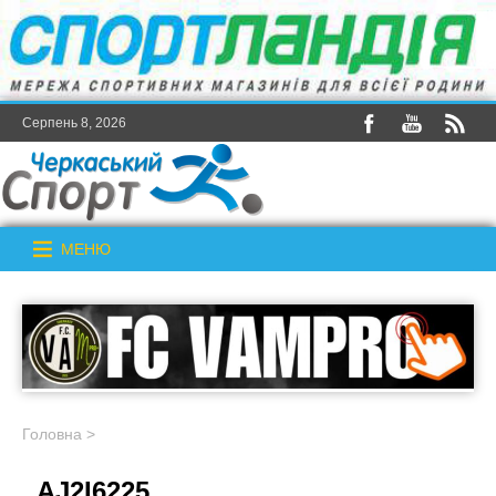
Серпень 8, 2026
МЕНЮ
Головна
>
_AJ2I6225