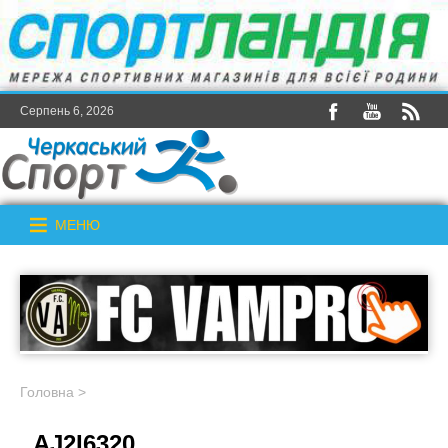
Серпень 6, 2026
МЕНЮ
Головна
>
_AJ2I6320